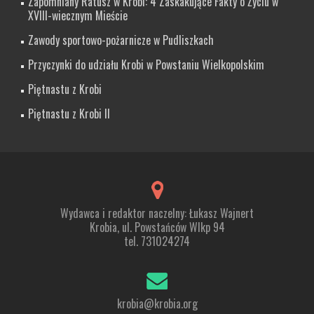
Zapomniany Ratusz w Krobi: 4 Zaskakujące Fakty o Życiu w
XVIII-wiecznym Mieście
Zawody sportowo-pożarnicze w Pudliszkach
Przyczynki do udziału Krobi w Powstaniu Wielkopolskim
Piętnastu z Krobi
Piętnastu z Krobi II
Wydawca i redaktor naczelny: Łukasz Wajnert
Krobia, ul. Powstańców Wlkp 94
tel. 731024274
krobia@krobia.org