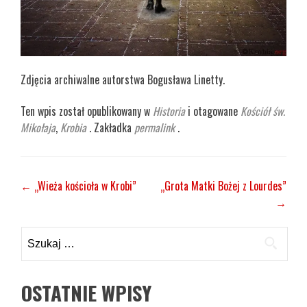
Zdjęcia archiwalne autorstwa Bogusława Linetty.
Ten wpis został opublikowany w
Historia
i otagowane
Kościół św.
Mikołaja
,
Krobia
. Zakładka
permalink
.
Zobacz
←
„Wieża kościoła w Krobi”
„Grota Matki Bożej z Lourdes”
→
wpisy
Szukaj:
OSTATNIE WPISY