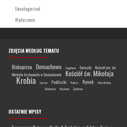
Uncategorized
Wydarzenia
ZDJĘCIA WEDŁUG TEMATU
Domachowo
Biskupizna
Gwiazdy
Kościół pw. św.
Gogolewo
Kościół św. Mikołaja
Michała Archanioła w Domachowie
Krobia
Rynek
Pudliszki
Leszno
Ratusz
Stara Krobia
Sułkowice
Wystawa
Żychlewo
OSTATNIE WPISY