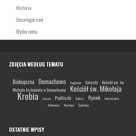
Historia
Uncategorized
Wydarzenia
ZDJĘCIA WEDŁUG TEMATU
Domachowo
Biskupizna
Gwiazdy
Kościół pw. św.
Gogolewo
Kościół św. Mikołaja
Michała Archanioła w Domachowie
Krobia
Rynek
Pudliszki
Leszno
Ratusz
Stara Krobia
Sułkowice
Wystawa
Żychlewo
OSTATNIE WPISY