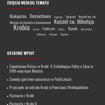
ZDJĘCIA WEDŁUG TEMATU
Domachowo
Biskupizna
Gwiazdy
Kościół pw. św.
Gogolewo
Kościół św. Mikołaja
Michała Archanioła w Domachowie
Krobia
Rynek
Pudliszki
Leszno
Ratusz
Stara Krobia
Sułkowice
Wystawa
Żychlewo
OSTATNIE WPISY
Zapomniany Ratusz w Krobi: 4 Zaskakujące Fakty o Życiu w
XVIII-wiecznym Mieście
Zawody sportowo-pożarnicze w Pudliszkach
Przyczynki do udziału Krobi w Powstaniu Wielkopolskim
Piętnastu z Krobi
Piętnastu z Krobi II