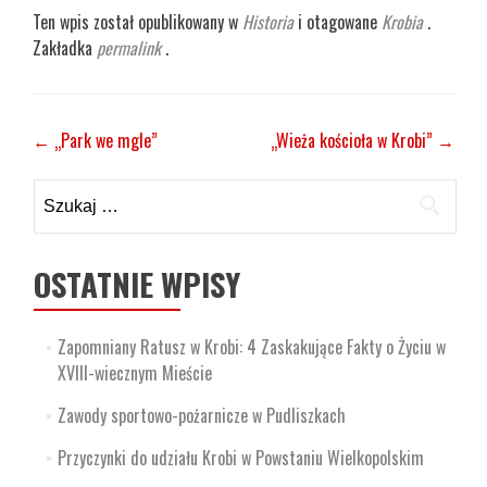
Ten wpis został opublikowany w
Historia
i otagowane
Krobia
.
Zakładka
permalink
.
Zobacz
←
„Park we mgle”
„Wieża kościoła w Krobi”
→
wpisy
Szukaj:
OSTATNIE WPISY
Zapomniany Ratusz w Krobi: 4 Zaskakujące Fakty o Życiu w
XVIII-wiecznym Mieście
Zawody sportowo-pożarnicze w Pudliszkach
Przyczynki do udziału Krobi w Powstaniu Wielkopolskim