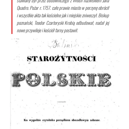
stawiany był przez budowniczego z Włoch nazwiskiem Jana
Quadro. Pożar r. 1757. całe prawie miasto w perzynę obrócił
i wszystkie akta tak kościelne jak i miejskie zniweczył. Biskup
poznański, Teodor Czartoryski Krobią odbudował, nadał jej
nowe przywileje i kościół farny postawił.