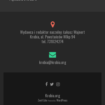
Wydawca i redaktor naczelny: Łukasz Wajnert
Krobia, ul. Powstańców Wlkp 94
tel. 731024274
krobia@krobia.org
Go
Go
Go
to
to
to
Facebook
Twitter
Instagram
Krobia.org
Zerif Lite
WordPress
Powered by