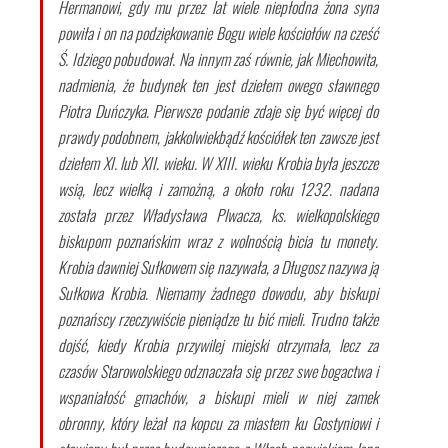
Hermanowi, gdy mu przez lat wiele niepłodna żona syna
powiła i on na podziękowanie Bogu wiele kościołów na cześć
Ś. Idziego pobudował. Na innym zaś równie, jak Miechowita,
nadmienia, że budynek ten jest dziełem owego sławnego
Piotra Duńczyka. Pierwsze podanie zdaje się być więcej do
prawdy podobnem, jakkolwiekbądź kościółek ten zawsze jest
dziełem XI. lub XII. wieku. W XIII. wieku Krobia była jeszcze
wsią, lecz wielką i zamożną, a około roku 1232. nadana
została przez Władysława Plwacza, ks. wielkopolskiego
biskupom poznańskim wraz z wolnością bicia tu monety.
Krobia dawniej Sułkowem się nazywała, a Długosz nazywa ją
Sułkowa Krobia. Niemamy żadnego dowodu, aby biskupi
poznańscy rzeczywiście pieniądze tu bić mieli. Trudno także
dojść, kiedy Krobia przywilej miejski otrzymała, lecz za
czasów Starowolskiego odznaczała się przez swe bogactwa i
wspaniałość gmachów, a biskupi mieli w niej zamek
obronny, który leżał na kopcu za miastem ku Gostyniowi i